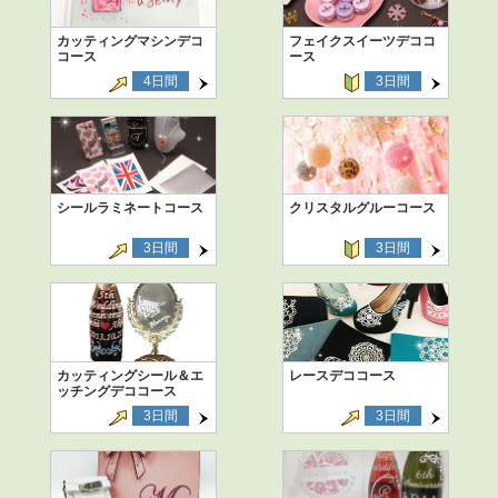
カッティングマシンデコ
フェイクスイーツデココ
コース
ース
4日間
3日間
シールラミネートコース
クリスタルグルーコース
3日間
3日間
カッティングシール＆エ
レースデココース
ッチングデココース
3日間
3日間