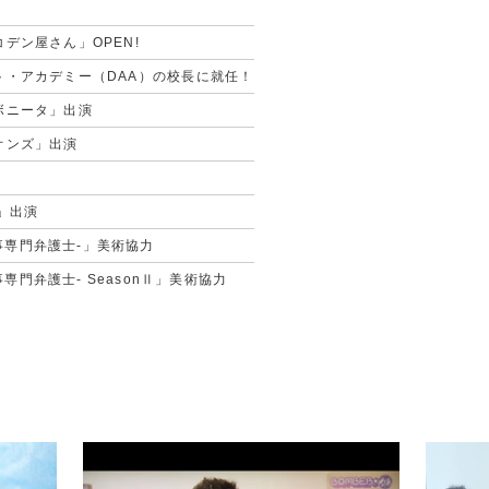
デン屋さん」OPEN!
ト・アカデミー（DAA）の校長に就任！
ボニータ」出演
オンズ」出演
」出演
-刑事専門弁護士-」美術協力
刑事専門弁護士- SeasonⅡ」美術協力