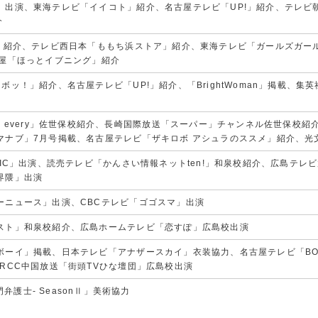
」出演、東海テレビ「イイコト」紹介、名古屋テレビ「UP!」紹介、テレビ
介
!」紹介、テレビ西日本「ももち浜ストア」紹介、東海テレビ「ガールズガー
古屋「ほっとイブニング」紹介
ボッ！」紹介、名古屋テレビ「UP!」紹介、「BrightWoman」掲載、集
s every」佐世保校紹介、長崎国際放送「スーパー」チャンネル佐世保校
マナブ」7月号掲載、名古屋テレビ「ザキロボ アシュラのススメ」紹介、光文
SIC」出演、読売テレビ「かんさい情報ネットten!」和泉校紹介、広島テ
界隈」出演
ーニュース」出演、CBCテレビ「ゴゴスマ」出演
スト」和泉校紹介、広島ホームテレビ「恋すぽ」広島校出演
ーイ」掲載、日本テレビ「アナザースカイ」衣装協力、名古屋テレビ「BOMBE
RCC中国放送「街頭TVひな壇団」広島校出演
専門弁護士- SeasonⅡ」美術協力