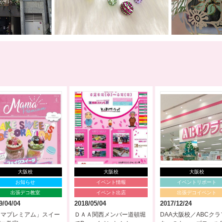
大阪校
大阪校
大阪校
お知らせ
イベント情報
イベントリポート
出張デコ教室
イベント出店
出張デコイベント
9/04/04
2018/05/04
2017/12/24
ママプレミアム」スイー
ＤＡＡ関西メンバー道頓堀
DAA大阪校／ABCク