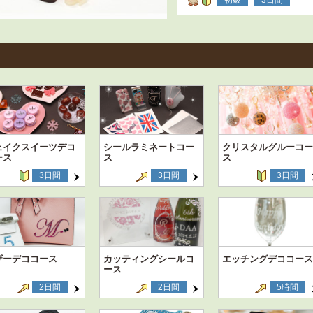
ェイクスイーツデコ
シールラミネートコー
クリスタルグルーコー
ース
ス
ス
3日間
3日間
3日間
ザーデココース
カッティングシールコ
エッチングデココース
ース
2日間
2日間
5時間