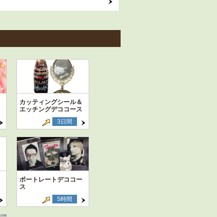
カッティングシール＆
エッチングデココース
3日間
ポートレートデココー
ス
5時間