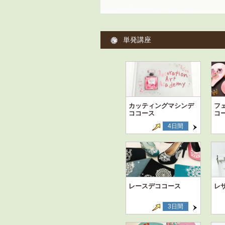
単発講座
カッティングマシンデ
フ
ココース
コ
4日間
レースデココース
レ
3日間