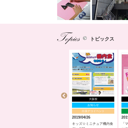
トピックス
大阪校
大阪校
ート
イベント情報
お知らせ
ント
出張デコイベント
出張デコイベント
2017/07/21
2019/04/26
201
ンバウンド
DAA大阪校が大阪ミナミで
キッズ☆ミニチュア機内食
「