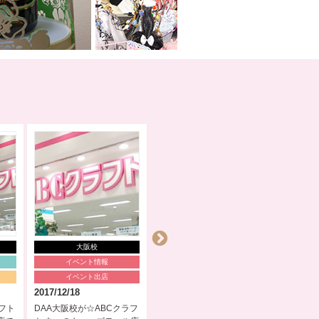
大阪校
大阪校
イベント情報
イベントリポート
イ
イベント出店
出張デコイベント
出張
2017/12/18
2017/08/17
2017/07/
ラフト
DAA大阪校が☆ABCクラフ
DAA大阪校／インバウンド
DAA大