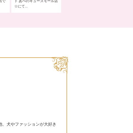
店で
ト あべのキューズモール店
向け デコ体験＆販売
デコ体験
☆にて...
す！！
他、犬やファッションが大好き