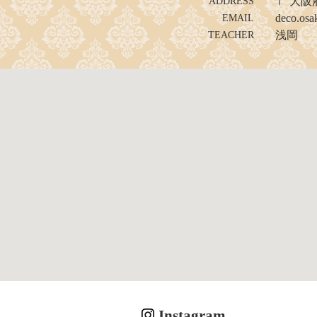
〒 大阪
ADDRESS
deco.os
EMAIL
浅岡
TEACHER
Instagram