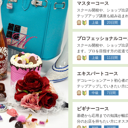
マスターコース
スクール開校や、ショップ出
テップアップ講座も組み込ま
上級
20日間
プロフェッショナルコー
スクール開校や、ショップ出
ます。プロを目指す方の近道
上級
11日間
エキスパートコース
デコレーションアート初心者
テップアップしていきたい方
中級
7日間
ビギナーコース
基礎から応用までの知識が幅
分のお店を持ちたい方にオス
初級
3日間