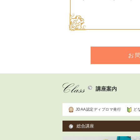
お
講座案内
JDAA認定ディプロマ発行
ど
総合講座