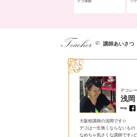
＆販売
デコ体験を開催いたしま
デコ体験
ツ
す！！
講師あいさつ
デコレー
浅岡
大阪校講師の浅岡です☆
デコは一生無くならないもの
なめちゃ気さくな講師です♪