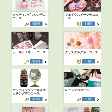
カッティングマシンデコ
フェイクスイーツデココ
コース
ース
4日間
3日間
シールラミネートコース
クリスタルグルーコース
3日間
3日間
カッティングシール＆エ
レースデココース
ッチングデココース
3日間
3日間