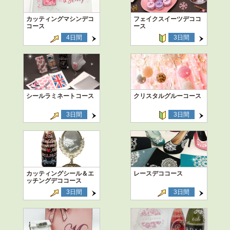
カッティングマシンデコ
フェイクスイーツデココ
コース
ース
4日間
3日間
シールラミネートコース
クリスタルグルーコース
3日間
3日間
カッティングシール＆エ
レースデココース
ッチングデココース
3日間
3日間