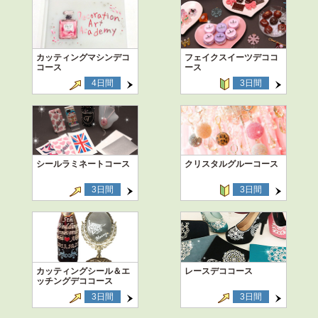
カッティングマシンデコ
フェイクスイーツデココ
コース
ース
4日間
3日間
シールラミネートコース
クリスタルグルーコース
3日間
3日間
カッティングシール＆エ
レースデココース
ッチングデココース
3日間
3日間