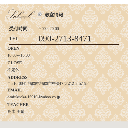
教室情報
受付時間
9:00～20:00
090-2713-8471
TEL
OPEN
10:00～18:00
CLOSE
不定休
ADDRESS
〒810-0041 福岡県福岡市中央区大名2-2-57-9F
EMAIL
daafukuoka-16910@yahoo.co.jp
TEACHER
髙木 美晴