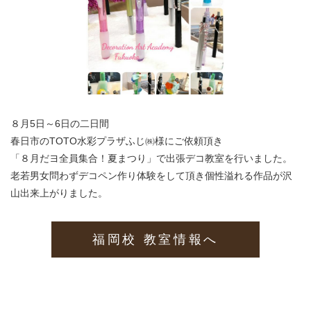
８月5日～6日の二日間
春日市のTOTO水彩プラザふじ㈱様にご依頼頂き
「８月だヨ全員集合！夏まつり」で出張デコ教室を行いました。
老若男女問わずデコペン作り体験をして頂き個性溢れる作品が沢
山出来上がりました。
福岡校 教室情報へ