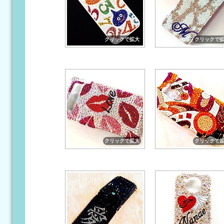
クリックで拡大
クリックで
クリックで拡大
クリックで