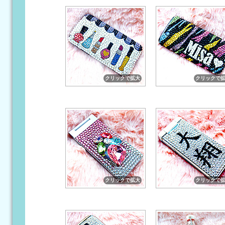
クリックで拡大
クリックで
クリックで拡大
クリックで