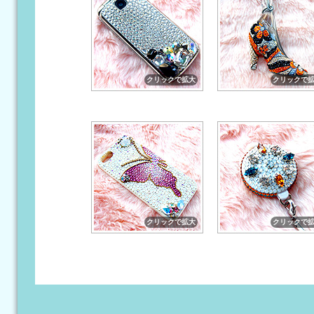
クリックで拡大
クリックで
クリックで拡大
クリックで