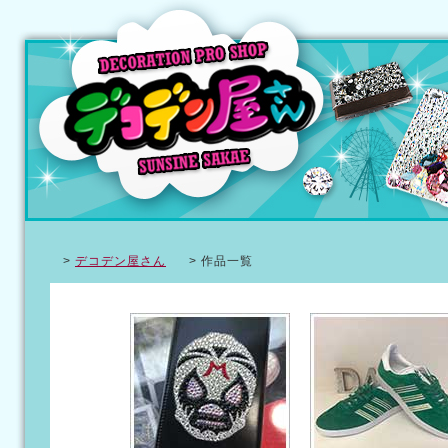
>
デコデン屋さん
> 作品一覧